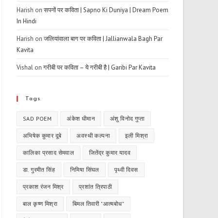
Harish
on
सपनों पर कविता | Sapno Ki Duniya | Dream Poem
In Hindi
Harish
on
जलियांवाला बाग पर कविता | Jallianwala Bagh Par
Kavita
Vishal
on
गरीबी पर कविता – ये गरीबी है | Garibi Par Kavita
Tags
SAD POEM
अंकेश धीमान
अंशु विनोद गुप्ता
अभिषेक कुमार दूबे
अवस्थी कल्पना
इली मिश्रा
कालिका प्रसाद सेमवाल
जितेंद्र कुमार यादव
डा. गुरमीत सिंह
निमिषा सिंघल
पृथ्वी दिवस
प्रकाश रंजन मिश्र
प्रशांत त्रिपाठी
बाल कृष्ण मिश्रा
बिमल तिवारी "आत्मबोध"