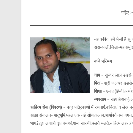
पढ़िए :
यह कविता हमें भेजी है सुन
सरायपाली,जिला-महासमुंद
कवि परिचय
नाम
– सुन्दर लाल डडसेन
पिता
– श्री जलधर डडसे
शिक्षा
– एम.ए.(हिन्दी,अर्थ
व्यवसाय
– सहा.शिक्षक(एल.
साहित्य सेवा (विवरण)
– पत्र पत्रिकाओं में रचनाएँ,कविताएं व लेख प
साझा संकलन- मातृभूमि,पहल एक नई सोच,कलाम,आर्यावर्त,नया गग
भाग2,वृक्ष लगाओ वृक्ष बचाओ,शब्द सारथी,चलते चलते,साहित्य लहर,रंग