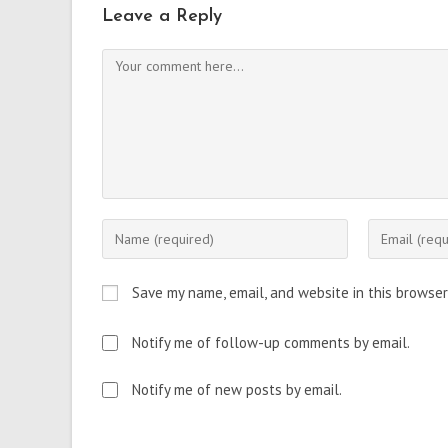
Leave a Reply
Comment
Enter
Enter
your
your
name
email
Save my name, email, and website in this browser
or
address
username
to
Notify me of follow-up comments by email.
to
comment
comment
Notify me of new posts by email.