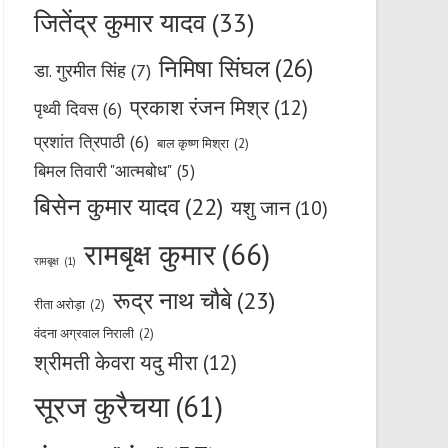
जितेंद्र कुमार यादव
(33)
निमिषा सिंघल
(26)
डा. गुरमीत सिंह
(7)
प्रकाश रंजन मिश्र
(12)
पृथ्वी दिवस
(6)
प्रशांत त्रिपाठी
(6)
बाल कृष्ण मिश्रा
(2)
बिमल तिवारी "आत्मबोध"
(5)
बिसेन कुमार यादव
(22)
यशु जान
(10)
रामबृक्ष कुमार
(66)
रामबृक्ष
(1)
रूद्र नाथ चौबे
(23)
रीता अरोड़ा
(2)
वंदना अग्रवाल निराली
(2)
श्रीमती केवरा यदु मीरा
(12)
सूरज कुरैचया
(61)