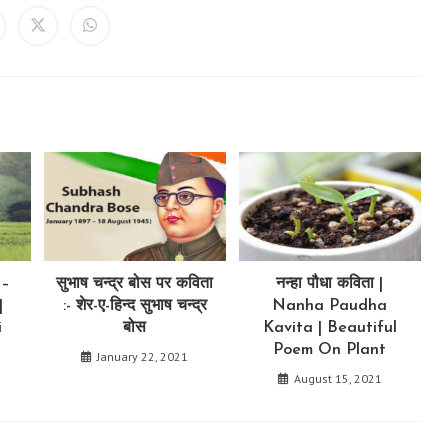
THIS
CONTENT
ens
Opens
Opens
in
in
a
a
ew
new
new
ndow
window
window
 –
सुभाष चन्द्र बोस पर कविता
नन्हा पौधा कविता |
|
:- शेर-ए-हिन्द सुभाष चन्द्र
Nanha Paudha
i
बोस
Kavita | Beautiful
Poem On Plant
January 22, 2021
August 15, 2021