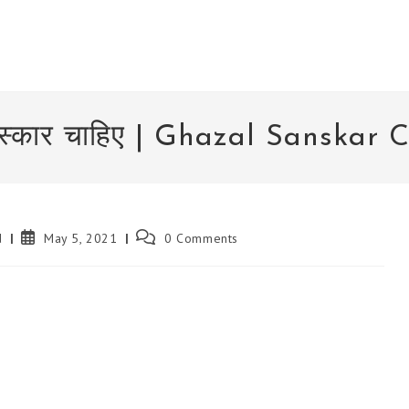
स्कार चाहिए | Ghazal Sanskar 
Post
Post
d
May 5, 2021
0 Comments
published:
comments: