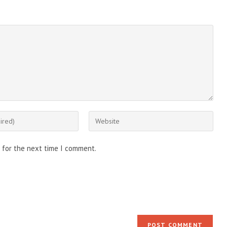
Enter
your
website
 for the next time I comment.
URL
(optional)