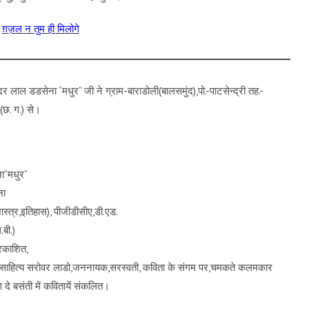
-
ग़ज़ल न तुम ही मिलोगे
्दर लाल डडसेना “मधुर” जी ने ग्राम-बाराडोली(बालसमुंद),पो.-पाटसेन्द्री तह.-
(छ. ग.) से।
ा”मधुर”
ना
शास्त्र,इतिहास), पीजीडीसीए,डी.एड.
बी.)
्रकाशित,
न,साहित्य सरोवर लाडो,जननायक,सरस्वती, कविता के संगम पर,चमकते कलमकार
 दे बसंती में कवितायें संकलित।