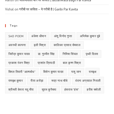
Harish
on
जलियांवाला बाग पर कविता | Jallianwala Bagh Par Kavita
Vishal
on
गरीबी पर कविता – ये गरीबी है | Garibi Par Kavita
Tags
SAD POEM
अंकेश धीमान
अंशु विनोद गुप्ता
अभिषेक कुमार दूबे
अवस्थी कल्पना
इली मिश्रा
कालिका प्रसाद सेमवाल
जितेंद्र कुमार यादव
डा. गुरमीत सिंह
निमिषा सिंघल
पृथ्वी दिवस
प्रकाश रंजन मिश्र
प्रशांत त्रिपाठी
बाल कृष्ण मिश्रा
बिमल तिवारी "आत्मबोध"
बिसेन कुमार यादव
यशु जान
रामबृक्ष
रामबृक्ष कुमार
रीता अरोड़ा
रूद्र नाथ चौबे
वंदना अग्रवाल निराली
श्रीमती केवरा यदु मीरा
सूरज कुरैचया
हंसराज "हंस"
हरीश चमोली