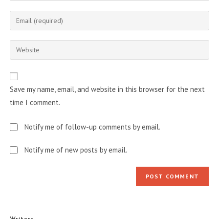
name
Enter
or
your
username
email
Enter
to
address
your
comment
to
website
comment
URL
Save my name, email, and website in this browser for the next
(optional)
time I comment.
Notify me of follow-up comments by email.
Notify me of new posts by email.