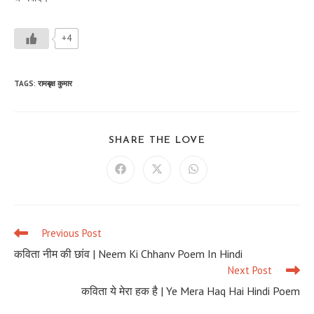
+4
TAGS
:
रामबृक्ष कुमार
SHARE
SHARE THE LOVE
THIS
CONTENT
Opens
Opens
Opens
in
in
in
a
a
a
new
new
new
window
window
window
Previous Post
Read
more
कविता नीम की छांव | Neem Ki Chhanv Poem In Hindi
articles
Next Post
कविता ये मेरा हक है | Ye Mera Haq Hai Hindi Poem