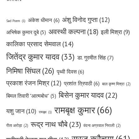
Writers
अंशु विनोद गुप्ता
(12)
अंकेश धीमान
(6)
Sad Poem
(1)
अवस्थी कल्पना
(18)
इली मिश्रा
(9)
अभिषेक कुमार दूबे
(5)
कालिका प्रसाद सेमवाल
(14)
जितेंद्र कुमार यादव
(33)
डा. गुरमीत सिंह
(7)
निमिषा सिंघल
(26)
पृथ्वी दिवस
(6)
प्रकाश रंजन मिश्र
(12)
प्रशांत त्रिपाठी
(6)
बाल कृष्ण मिश्रा
(2)
बिसेन कुमार यादव
(22)
बिमल तिवारी "आत्मबोध"
(5)
रामबृक्ष कुमार
(66)
यशु जान
(10)
रामबृक्ष
(1)
रूद्र नाथ चौबे
(23)
रीता अरोड़ा
(2)
वंदना अग्रवाल निराली
(2)
सूरज कुरैचया
(61)