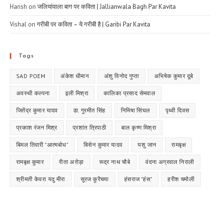
Harish
on
जलियांवाला बाग पर कविता | Jallianwala Bagh Par Kavita
Vishal
on
गरीबी पर कविता – ये गरीबी है | Garibi Par Kavita
Tags
SAD POEM
अंकेश धीमान
अंशु विनोद गुप्ता
अभिषेक कुमार दूबे
अवस्थी कल्पना
इली मिश्रा
कालिका प्रसाद सेमवाल
जितेंद्र कुमार यादव
डा. गुरमीत सिंह
निमिषा सिंघल
पृथ्वी दिवस
प्रकाश रंजन मिश्र
प्रशांत त्रिपाठी
बाल कृष्ण मिश्रा
बिमल तिवारी "आत्मबोध"
बिसेन कुमार यादव
यशु जान
रामबृक्ष
रामबृक्ष कुमार
रीता अरोड़ा
रूद्र नाथ चौबे
वंदना अग्रवाल निराली
श्रीमती केवरा यदु मीरा
सूरज कुरैचया
हंसराज "हंस"
हरीश चमोली