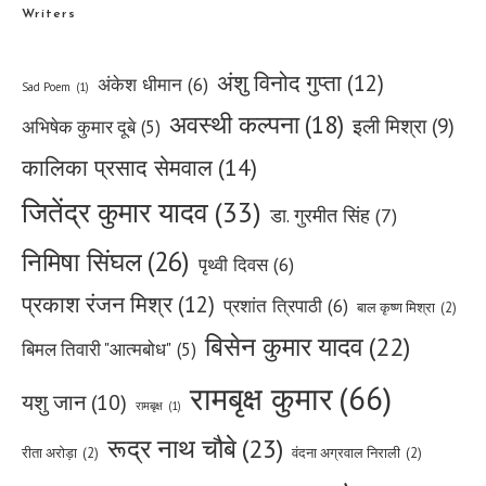
Writers
अंशु विनोद गुप्ता
(12)
अंकेश धीमान
(6)
Sad Poem
(1)
अवस्थी कल्पना
(18)
इली मिश्रा
(9)
अभिषेक कुमार दूबे
(5)
कालिका प्रसाद सेमवाल
(14)
जितेंद्र कुमार यादव
(33)
डा. गुरमीत सिंह
(7)
निमिषा सिंघल
(26)
पृथ्वी दिवस
(6)
प्रकाश रंजन मिश्र
(12)
प्रशांत त्रिपाठी
(6)
बाल कृष्ण मिश्रा
(2)
बिसेन कुमार यादव
(22)
बिमल तिवारी "आत्मबोध"
(5)
रामबृक्ष कुमार
(66)
यशु जान
(10)
रामबृक्ष
(1)
रूद्र नाथ चौबे
(23)
रीता अरोड़ा
(2)
वंदना अग्रवाल निराली
(2)