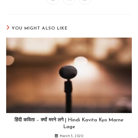
Opens
Opens
Opens
in
in
in
a
a
a
new
new
new
window
window
window
YOU MIGHT ALSO LIKE
हिंदी कविता – क्यों मरने लगे | Hindi Kavita Kyo Marne
Lage
March 5, 2020