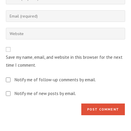
your
name
Enter
or
your
username
email
Enter
to
address
your
comment
to
website
comment
URL
Save my name, email, and website in this browser for the next
(optional)
time I comment.
Notify me of follow-up comments by email.
Notify me of new posts by email.