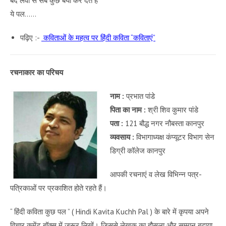
बंद लवों से सब कुछ बयां कर देते हैं
ये पल……
पढ़िए :-
कविताओं के महत्व पर हिंदी कविता “कविताएं”
रचनाकार का परिचय
नाम :
प्रभात पांडे
पिता का नाम :
श्री शिव कुमार पांडे
पता :
121 बौद्ध नगर नौबस्ता कानपुर
व्यवसाय :
विभागाध्यक्ष कंप्यूटर विभाग सेन
डिग्री कॉलेज कानपुर
आपकी रचनाएं व लेख विभिन्न पत्र-
पत्रिकाओं पर प्रकाशित होते रहते हैं।
“ हिंदी कविता कुछ पल ” ( Hindi Kavita Kuchh Pal ) के बारे में कृपया अपने
विचार कमेंट बॉक्स में जरूर लिखें। जिससे लेखक का हौसला और सम्मान बढ़ाया