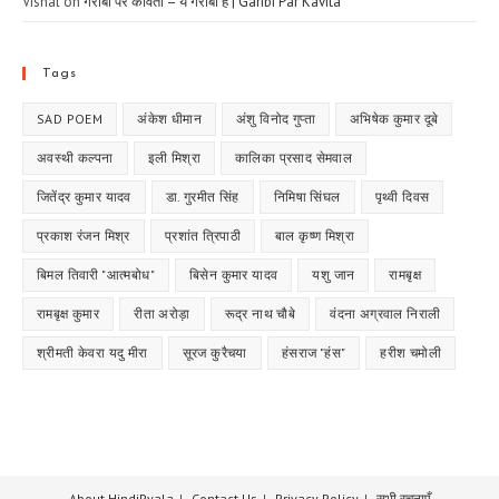
Vishal
on
गरीबी पर कविता – ये गरीबी है | Garibi Par Kavita
Tags
SAD POEM
अंकेश धीमान
अंशु विनोद गुप्ता
अभिषेक कुमार दूबे
अवस्थी कल्पना
इली मिश्रा
कालिका प्रसाद सेमवाल
जितेंद्र कुमार यादव
डा. गुरमीत सिंह
निमिषा सिंघल
पृथ्वी दिवस
प्रकाश रंजन मिश्र
प्रशांत त्रिपाठी
बाल कृष्ण मिश्रा
बिमल तिवारी "आत्मबोध"
बिसेन कुमार यादव
यशु जान
रामबृक्ष
रामबृक्ष कुमार
रीता अरोड़ा
रूद्र नाथ चौबे
वंदना अग्रवाल निराली
श्रीमती केवरा यदु मीरा
सूरज कुरैचया
हंसराज "हंस"
हरीश चमोली
About HindiPyala
Contact Us
Privacy Policy
सभी रचनाएँ