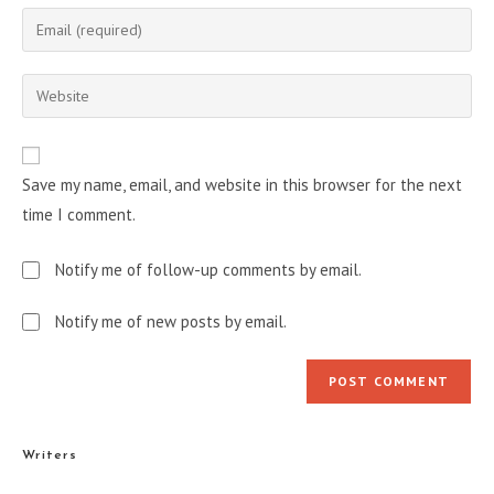
name
Enter
or
your
username
email
Enter
to
address
your
comment
to
website
comment
URL
Save my name, email, and website in this browser for the next
(optional)
time I comment.
Notify me of follow-up comments by email.
Notify me of new posts by email.
Writers