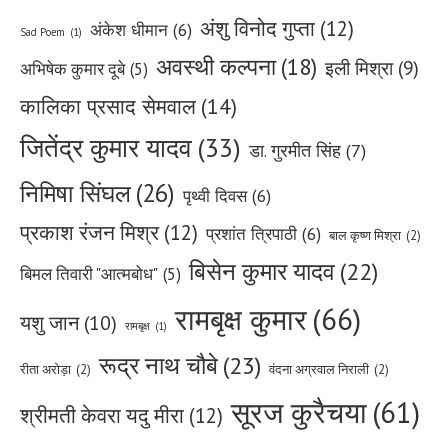
अंशु विनोद गुप्ता
(12)
अंकेश धीमान
(6)
Sad Poem
(1)
अवस्थी कल्पना
(18)
इली मिश्रा
(9)
अभिषेक कुमार दूबे
(5)
कालिका प्रसाद सेमवाल
(14)
जितेंद्र कुमार यादव
(33)
डा. गुरमीत सिंह
(7)
निमिषा सिंघल
(26)
पृथ्वी दिवस
(6)
प्रकाश रंजन मिश्र
(12)
प्रशांत त्रिपाठी
(6)
बाल कृष्ण मिश्रा
(2)
बिसेन कुमार यादव
(22)
बिमल तिवारी "आत्मबोध"
(5)
रामबृक्ष कुमार
(66)
यशु जान
(10)
रामबृक्ष
(1)
रूद्र नाथ चौबे
(23)
रीता अरोड़ा
(2)
वंदना अग्रवाल निराली
(2)
सूरज कुरैचया
(61)
श्रीमती केवरा यदु मीरा
(12)