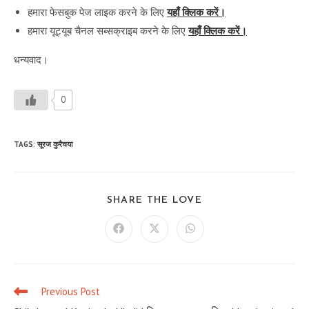
हमारा फेसबुक पेज लाइक करने के लिए
यहाँ क्लिक करें।
हमारा यूट्यूब चैनल सब्सक्राइब करने के लिए
यहाँ क्लिक करें।
धन्यवाद।
0
TAGS
:
सूरज कुरैचया
SHARE
SHARE THE LOVE
THIS
CONTENT
Opens
Opens
Opens
in
in
in
a
a
a
new
new
new
window
window
window
Previous Post
Read
more