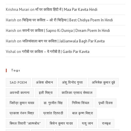
Krishna Murari
on
माँ पर कविता हिंदी में | Maa Par Kavita Hindi
Harish
on
चिड़िया पर कविता – ओ री चिड़िया | Best Chidiya Poem In Hindi
Harish
on
सपनों पर कविता | Sapno Ki Duniya | Dream Poem In Hindi
Harish
on
जलियांवाला बाग पर कविता | Jallianwala Bagh Par Kavita
Vishal
on
गरीबी पर कविता – ये गरीबी है | Garibi Par Kavita
Tags
SAD POEM
अंकेश धीमान
अंशु विनोद गुप्ता
अभिषेक कुमार दूबे
अवस्थी कल्पना
इली मिश्रा
कालिका प्रसाद सेमवाल
जितेंद्र कुमार यादव
डा. गुरमीत सिंह
निमिषा सिंघल
पृथ्वी दिवस
प्रकाश रंजन मिश्र
प्रशांत त्रिपाठी
बाल कृष्ण मिश्रा
बिमल तिवारी "आत्मबोध"
बिसेन कुमार यादव
यशु जान
रामबृक्ष