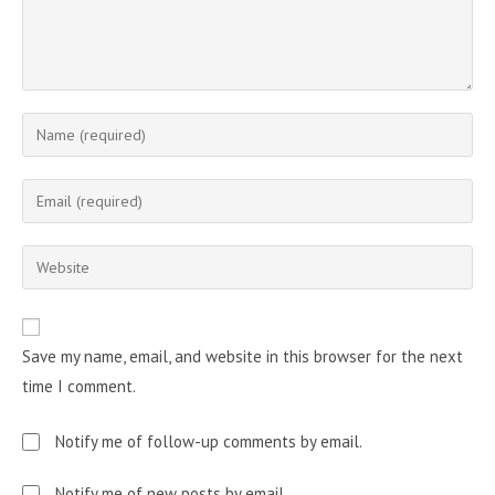
Enter
your
name
Enter
or
your
username
email
Enter
to
address
your
comment
to
website
comment
URL
Save my name, email, and website in this browser for the next
(optional)
time I comment.
Notify me of follow-up comments by email.
Notify me of new posts by email.