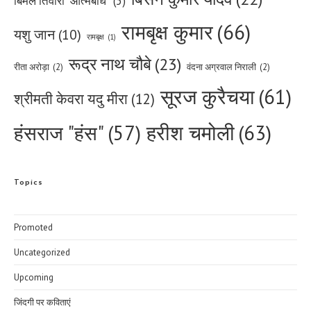
बिमल तिवारी "आत्मबोध"
(5)
रामबृक्ष कुमार
(66)
यशु जान
(10)
रामबृक्ष
(1)
रूद्र नाथ चौबे
(23)
रीता अरोड़ा
(2)
वंदना अग्रवाल निराली
(2)
सूरज कुरैचया
(61)
श्रीमती केवरा यदु मीरा
(12)
हरीश चमोली
(63)
हंसराज "हंस"
(57)
Topics
Promoted
Uncategorized
Upcoming
जिंदगी पर कविताएं