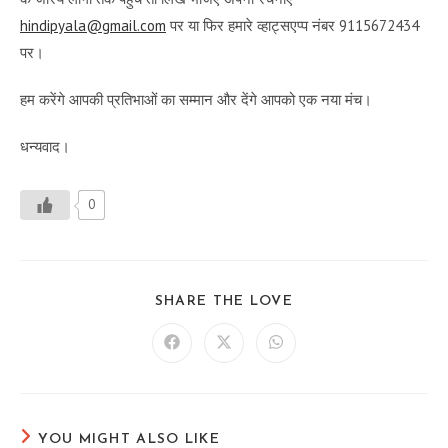
hindipyala@gmail.com
पर या फिर हमारे व्हाट्सएप्प नंबर 9115672434
पर।
हम करेंगे आपकी प्रतिभाओं का सम्मान और देंगे आपको एक नया मंच।
धन्यवाद।
0
SHARE
SHARE THE LOVE
THIS
CONTENT
Opens
Opens
Opens
in
in
in
a
a
a
new
new
new
window
window
window
YOU MIGHT ALSO LIKE