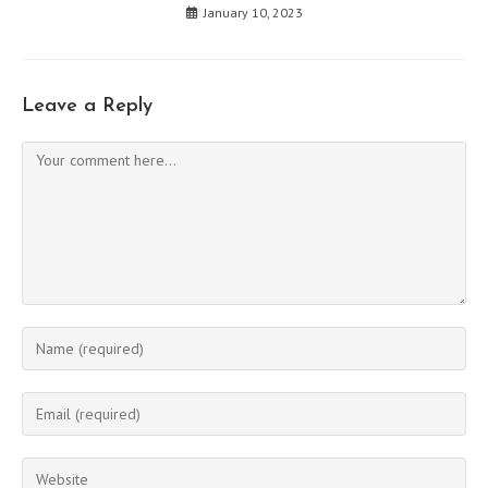
January 10, 2023
Leave a Reply
Comment
Enter
your
name
Enter
or
your
username
email
Enter
to
address