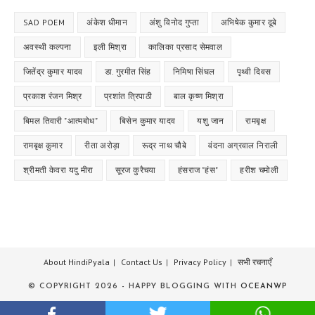
SAD POEM
अंकेश धीमान
अंशु विनोद गुप्ता
अभिषेक कुमार दूबे
अवस्थी कल्पना
इली मिश्रा
कालिका प्रसाद सेमवाल
जितेंद्र कुमार यादव
डा. गुरमीत सिंह
निमिषा सिंघल
पृथ्वी दिवस
प्रकाश रंजन मिश्र
प्रशांत त्रिपाठी
बाल कृष्ण मिश्रा
बिमल तिवारी "आत्मबोध"
बिसेन कुमार यादव
यशु जान
रामबृक्ष
रामबृक्ष कुमार
रीता अरोड़ा
रूद्र नाथ चौबे
वंदना अग्रवाल निराली
श्रीमती केवरा यदु मीरा
सूरज कुरैचया
हंसराज "हंस"
हरीश चमोली
About HindiPyala
Contact Us
Privacy Policy
सभी रचनाएँ
© COPYRIGHT 2026 - HAPPY BLOGGING WITH
OCEANWP