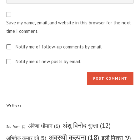
your
comment
to
website
comment
URL
Save my name, email, and website in this browser for the next
(optional)
time I comment.
Notify me of follow-up comments by email.
Notify me of new posts by email.
Writers
अंशु विनोद गुप्ता
(12)
अंकेश धीमान
(6)
Sad Poem
(1)
अवस्थी कल्पना
(18)
इली मिश्रा
(9)
अभिषेक कुमार दूबे
(5)