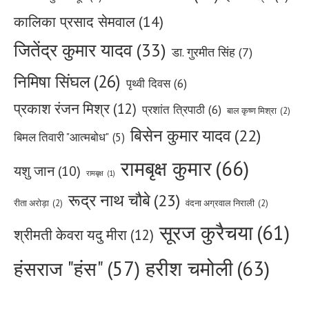
कालिका प्रसाद सेमवाल
(14)
जितेंद्र कुमार यादव
(33)
डा. गुरमीत सिंह
(7)
निमिषा सिंघल
(26)
पृथ्वी दिवस
(6)
प्रकाश रंजन मिश्र
(12)
प्रशांत त्रिपाठी
(6)
बाल कृष्ण मिश्रा
(2)
बिसेन कुमार यादव
(22)
बिमल तिवारी "आत्मबोध"
(5)
रामबृक्ष कुमार
(66)
यशु जान
(10)
रामबृक्ष
(1)
रूद्र नाथ चौबे
(23)
रीता अरोड़ा
(2)
वंदना अग्रवाल निराली
(2)
सूरज कुरैचया
(61)
श्रीमती केवरा यदु मीरा
(12)
हरीश चमोली
(63)
हंसराज "हंस"
(57)