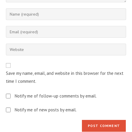
Enter
your
name
Enter
or
your
username
email
Enter
to
address
your
comment
to
website
comment
URL
Save my name, email, and website in this browser for the next
(optional)
time I comment.
Notify me of follow-up comments by email.
Notify me of new posts by email.