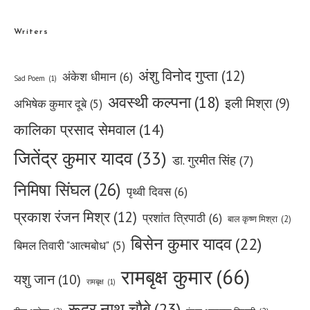
Writers
अंशु विनोद गुप्ता
(12)
अंकेश धीमान
(6)
Sad Poem
(1)
अवस्थी कल्पना
(18)
इली मिश्रा
(9)
अभिषेक कुमार दूबे
(5)
कालिका प्रसाद सेमवाल
(14)
जितेंद्र कुमार यादव
(33)
डा. गुरमीत सिंह
(7)
निमिषा सिंघल
(26)
पृथ्वी दिवस
(6)
प्रकाश रंजन मिश्र
(12)
प्रशांत त्रिपाठी
(6)
बाल कृष्ण मिश्रा
(2)
बिसेन कुमार यादव
(22)
बिमल तिवारी "आत्मबोध"
(5)
रामबृक्ष कुमार
(66)
यशु जान
(10)
रामबृक्ष
(1)
रूद्र नाथ चौबे
(23)