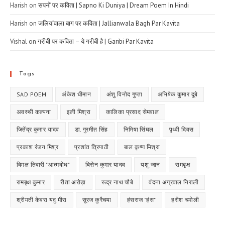
Harish
on
सपनों पर कविता | Sapno Ki Duniya | Dream Poem In Hindi
Harish
on
जलियांवाला बाग पर कविता | Jallianwala Bagh Par Kavita
Vishal
on
गरीबी पर कविता – ये गरीबी है | Garibi Par Kavita
Tags
SAD POEM
अंकेश धीमान
अंशु विनोद गुप्ता
अभिषेक कुमार दूबे
अवस्थी कल्पना
इली मिश्रा
कालिका प्रसाद सेमवाल
जितेंद्र कुमार यादव
डा. गुरमीत सिंह
निमिषा सिंघल
पृथ्वी दिवस
प्रकाश रंजन मिश्र
प्रशांत त्रिपाठी
बाल कृष्ण मिश्रा
बिमल तिवारी "आत्मबोध"
बिसेन कुमार यादव
यशु जान
रामबृक्ष
रामबृक्ष कुमार
रीता अरोड़ा
रूद्र नाथ चौबे
वंदना अग्रवाल निराली
श्रीमती केवरा यदु मीरा
सूरज कुरैचया
हंसराज "हंस"
हरीश चमोली