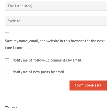
name
Enter
or
your
username
email
Enter
to
address
your
comment
to
website
comment
URL
Save my name, email, and website in this browser for the next
(optional)
time I comment.
Notify me of follow-up comments by email.
Notify me of new posts by email.
Writers