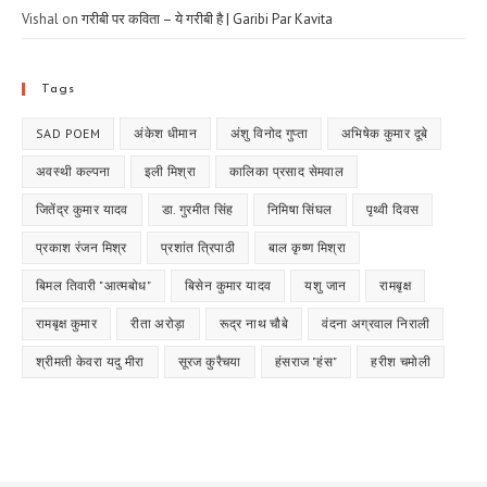
Vishal
on
गरीबी पर कविता – ये गरीबी है | Garibi Par Kavita
Tags
SAD POEM
अंकेश धीमान
अंशु विनोद गुप्ता
अभिषेक कुमार दूबे
अवस्थी कल्पना
इली मिश्रा
कालिका प्रसाद सेमवाल
जितेंद्र कुमार यादव
डा. गुरमीत सिंह
निमिषा सिंघल
पृथ्वी दिवस
प्रकाश रंजन मिश्र
प्रशांत त्रिपाठी
बाल कृष्ण मिश्रा
बिमल तिवारी "आत्मबोध"
बिसेन कुमार यादव
यशु जान
रामबृक्ष
रामबृक्ष कुमार
रीता अरोड़ा
रूद्र नाथ चौबे
वंदना अग्रवाल निराली
श्रीमती केवरा यदु मीरा
सूरज कुरैचया
हंसराज "हंस"
हरीश चमोली