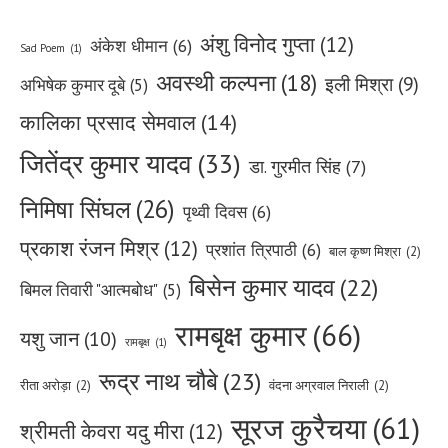
अंशु विनोद गुप्ता
(12)
अंकेश धीमान
(6)
Sad Poem
(1)
अवस्थी कल्पना
(18)
इली मिश्रा
(9)
अभिषेक कुमार दूबे
(5)
कालिका प्रसाद सेमवाल
(14)
जितेंद्र कुमार यादव
(33)
डा. गुरमीत सिंह
(7)
निमिषा सिंघल
(26)
पृथ्वी दिवस
(6)
प्रकाश रंजन मिश्र
(12)
प्रशांत त्रिपाठी
(6)
बाल कृष्ण मिश्रा
(2)
बिसेन कुमार यादव
(22)
बिमल तिवारी "आत्मबोध"
(5)
रामबृक्ष कुमार
(66)
यशु जान
(10)
रामबृक्ष
(1)
रूद्र नाथ चौबे
(23)
रीता अरोड़ा
(2)
वंदना अग्रवाल निराली
(2)
सूरज कुरैचया
(61)
श्रीमती केवरा यदु मीरा
(12)