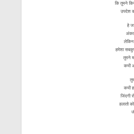
कि तुमने कि
उपदेश क
हे ज
अंकत
लेकिन 
हमेशा सबकु
तुमने 
कभी अ
तुम
कभी ह
जिंदगी से
हलातो को
ज