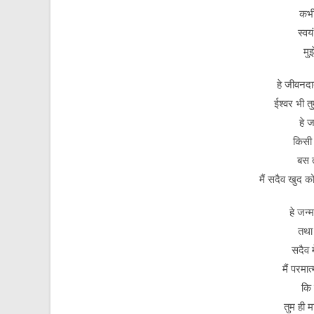
कभी
स्व
मु
हे जीवनदात्
ईश्वर भी तु
हे 
किसी व
बस त
मैं सदैव खुद क
हे जन्
तथा
सदैव 
मैं परमात
कि 
तुम ही म