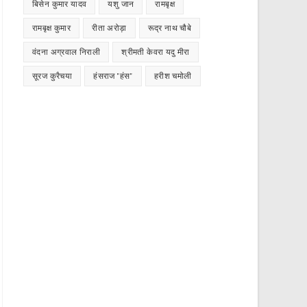
बिसेन कुमार यादव
यशु जान
रामबृक्ष
रामबृक्ष कुमार
रीता अरोड़ा
रूद्र नाथ चौबे
वंदना अग्रवाल निराली
श्रीमती केवरा यदु मीरा
सूरज कुरैचया
हंसराज "हंस"
हरीश चमोली