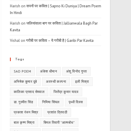
Harish
on
सपनों पर कविता | Sapno Ki Duniya | Dream Poem
In Hindi
Harish
on
जलियांवाला बाग पर कविता | Jallianwala Bagh Par
Kavita
Vishal
on
गरीबी पर कविता – ये गरीबी है | Garibi Par Kavita
Tags
SAD POEM
अंकेश धीमान
अंशु विनोद गुप्ता
अभिषेक कुमार दूबे
अवस्थी कल्पना
इली मिश्रा
कालिका प्रसाद सेमवाल
जितेंद्र कुमार यादव
डा. गुरमीत सिंह
निमिषा सिंघल
पृथ्वी दिवस
प्रकाश रंजन मिश्र
प्रशांत त्रिपाठी
बाल कृष्ण मिश्रा
बिमल तिवारी "आत्मबोध"