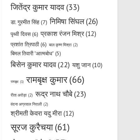
जितेंद्र कुमार यादव
(33)
निमिषा सिंघल
(26)
डा. गुरमीत सिंह
(7)
प्रकाश रंजन मिश्र
(12)
पृथ्वी दिवस
(6)
प्रशांत त्रिपाठी
(6)
बाल कृष्ण मिश्रा
(2)
बिमल तिवारी "आत्मबोध"
(5)
बिसेन कुमार यादव
(22)
यशु जान
(10)
रामबृक्ष कुमार
(66)
रामबृक्ष
(1)
रूद्र नाथ चौबे
(23)
रीता अरोड़ा
(2)
वंदना अग्रवाल निराली
(2)
श्रीमती केवरा यदु मीरा
(12)
सूरज कुरैचया
(61)