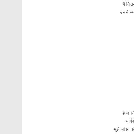
मैं जित
उससे ज्य
हे जननी
मार्ग
मुझे जीवन की