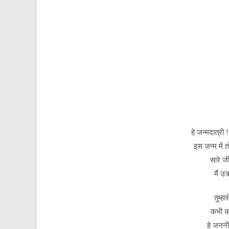
हे जन्मदात्री !
इस जन्म में तो
सारे ज
मैं उ
तुम्हा
कभी क
हे जननी 