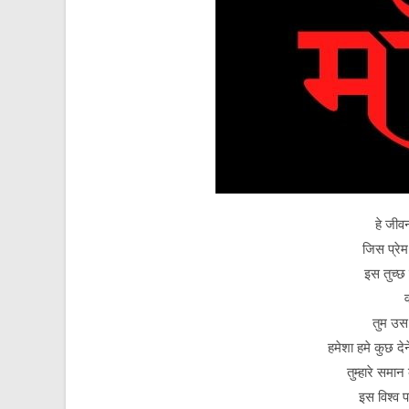
हे जीवन
जिस प्रेम
इस तुच्छ
तुम उस
हमेशा हमे कुछ दे
तुम्हारे समा
इस विश्व प