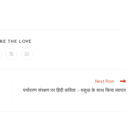
SHARE
RE THE LOVE
THIS
CONTENT
ens
Opens
Opens
in
in
a
a
ew
new
new
ndow
window
window
Next Post
पर्यावरण संरक्षण पर हिंदी कविता :- वसुधा के साथ किया व्यापार