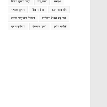
बिसेन कुमार यादव
यशु जान
रामबृक्ष
रामबृक्ष कुमार
रीता अरोड़ा
रूद्र नाथ चौबे
वंदना अग्रवाल निराली
श्रीमती केवरा यदु मीरा
सूरज कुरैचया
हंसराज "हंस"
हरीश चमोली