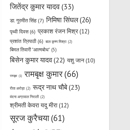
जितेंद्र कुमार यादव
(33)
निमिषा सिंघल
(26)
डा. गुरमीत सिंह
(7)
प्रकाश रंजन मिश्र
(12)
पृथ्वी दिवस
(6)
प्रशांत त्रिपाठी
(6)
बाल कृष्ण मिश्रा
(2)
बिमल तिवारी "आत्मबोध"
(5)
बिसेन कुमार यादव
(22)
यशु जान
(10)
रामबृक्ष कुमार
(66)
रामबृक्ष
(1)
रूद्र नाथ चौबे
(23)
रीता अरोड़ा
(2)
वंदना अग्रवाल निराली
(2)
श्रीमती केवरा यदु मीरा
(12)
सूरज कुरैचया
(61)