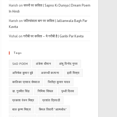
Harish
on
सपनों पर कविता | Sapno Ki Duniya | Dream Poem
In Hindi
Harish
on
जलियांवाला बाग पर कविता | Jallianwala Bagh Par
Kavita
Vishal
on
गरीबी पर कविता – ये गरीबी है | Garibi Par Kavita
Tags
SAD POEM
अंकेश धीमान
अंशु विनोद गुप्ता
अभिषेक कुमार दूबे
अवस्थी कल्पना
इली मिश्रा
कालिका प्रसाद सेमवाल
जितेंद्र कुमार यादव
डा. गुरमीत सिंह
निमिषा सिंघल
पृथ्वी दिवस
प्रकाश रंजन मिश्र
प्रशांत त्रिपाठी
बाल कृष्ण मिश्रा
बिमल तिवारी "आत्मबोध"