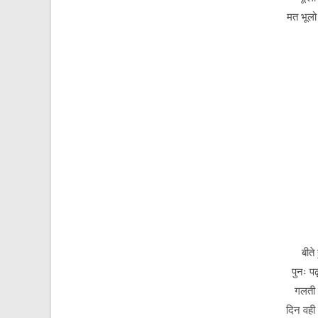
मत भूलो
बीते
पुनः प
गलती 
दिन वही