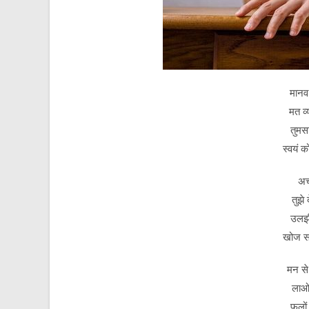
मानव 
मत व्
तुमस
स्वयं 
अच्
तुझे 
उलझी
खोज स
मन से
लाओ 
फूलो