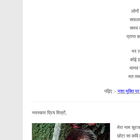
लोगों
सफलता
समय 
प्राप्त
भर लो
कोई छ
मानव 
मत व्य
पढ़िए :-
नशा मुक्ति प
नमस्कार प्रिय मित्रों,
मेरा नाम सूरज 
छोटा सा कवि ह