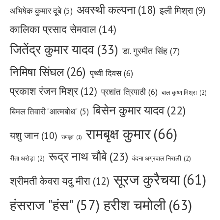
अवस्थी कल्पना
(18)
इली मिश्रा
(9)
अभिषेक कुमार दूबे
(5)
कालिका प्रसाद सेमवाल
(14)
जितेंद्र कुमार यादव
(33)
डा. गुरमीत सिंह
(7)
निमिषा सिंघल
(26)
पृथ्वी दिवस
(6)
प्रकाश रंजन मिश्र
(12)
प्रशांत त्रिपाठी
(6)
बाल कृष्ण मिश्रा
(2)
बिसेन कुमार यादव
(22)
बिमल तिवारी "आत्मबोध"
(5)
रामबृक्ष कुमार
(66)
यशु जान
(10)
रामबृक्ष
(1)
रूद्र नाथ चौबे
(23)
रीता अरोड़ा
(2)
वंदना अग्रवाल निराली
(2)
सूरज कुरैचया
(61)
श्रीमती केवरा यदु मीरा
(12)
हरीश चमोली
(63)
हंसराज "हंस"
(57)