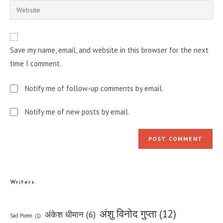
email
Enter
to
address
your
comment
to
website
comment
URL
Save my name, email, and website in this browser for the next
(optional)
time I comment.
Notify me of follow-up comments by email.
Notify me of new posts by email.
Writers
अंशु विनोद गुप्ता
(12)
अंकेश धीमान
(6)
Sad Poem
(1)