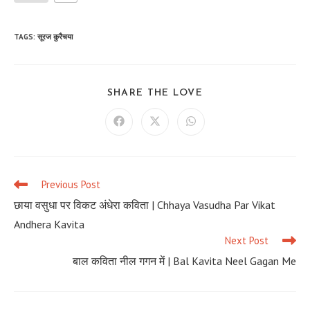
TAGS
:
सूरज कुरैचया
SHARE
SHARE THE LOVE
THIS
CONTENT
Opens
Opens
Opens
in
in
in
a
a
a
new
new
new
window
window
window
Previous Post
Read
more
छाया वसुधा पर विकट अंधेरा कविता | Chhaya Vasudha Par Vikat
articles
Andhera Kavita
Next Post
बाल कविता नील गगन में | Bal Kavita Neel Gagan Me