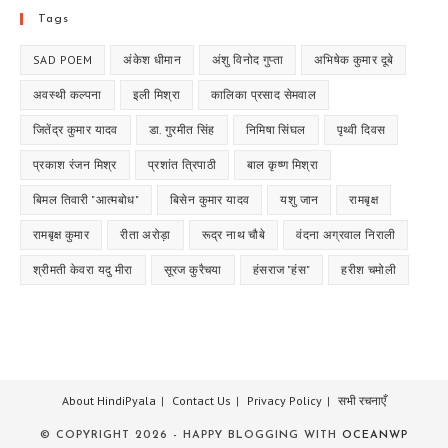
Tags
SAD POEM
अंकेश धीमान
अंशु विनोद गुप्ता
अभिषेक कुमार दूबे
अवस्थी कल्पना
इली मिश्रा
कालिका प्रसाद सेमवाल
जितेंद्र कुमार यादव
डा. गुरमीत सिंह
निमिषा सिंघल
पृथ्वी दिवस
प्रकाश रंजन मिश्र
प्रशांत त्रिपाठी
बाल कृष्ण मिश्रा
बिमल तिवारी "आत्मबोध"
बिसेन कुमार यादव
यशु जान
रामबृक्ष
रामबृक्ष कुमार
रीता अरोड़ा
रूद्र नाथ चौबे
वंदना अग्रवाल निराली
श्रीमती केवरा यदु मीरा
सूरज कुरैचया
हंसराज "हंस"
हरीश चमोली
About HindiPyala
Contact Us
Privacy Policy
सभी रचनाएँ
© COPYRIGHT 2026 - HAPPY BLOGGING WITH
OCEANWP