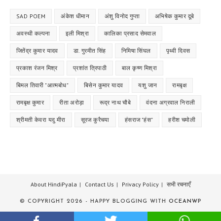
SAD POEM
अंकेश धीमान
अंशु विनोद गुप्ता
अभिषेक कुमार दूबे
अवस्थी कल्पना
इली मिश्रा
कालिका प्रसाद सेमवाल
जितेंद्र कुमार यादव
डा. गुरमीत सिंह
निमिषा सिंघल
पृथ्वी दिवस
प्रकाश रंजन मिश्र
प्रशांत त्रिपाठी
बाल कृष्ण मिश्रा
बिमल तिवारी "आत्मबोध"
बिसेन कुमार यादव
यशु जान
रामबृक्ष
रामबृक्ष कुमार
रीता अरोड़ा
रूद्र नाथ चौबे
वंदना अग्रवाल निराली
श्रीमती केवरा यदु मीरा
सूरज कुरैचया
हंसराज "हंस"
हरीश चमोली
About HindiPyala
Contact Us
Privacy Policy
सभी रचनाएँ
© COPYRIGHT 2026 - HAPPY BLOGGING WITH
OCEANWP