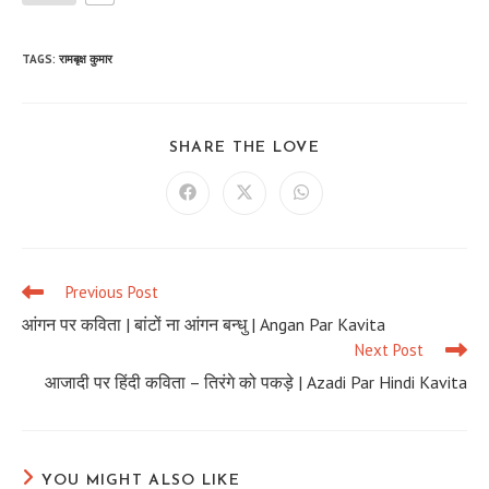
TAGS
:
रामबृक्ष कुमार
SHARE
SHARE THE LOVE
THIS
CONTENT
Opens
Opens
Opens
in
in
in
a
a
a
new
new
new
window
window
window
Previous Post
Read
more
आंगन पर कविता | बांटों ना आंगन बन्धु | Angan Par Kavita
articles
Next Post
आजादी पर हिंदी कविता – तिरंगे को पकड़े | Azadi Par Hindi Kavita
YOU MIGHT ALSO LIKE