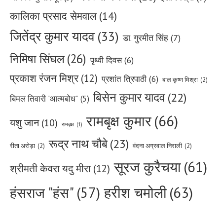
कालिका प्रसाद सेमवाल
(14)
जितेंद्र कुमार यादव
(33)
डा. गुरमीत सिंह
(7)
निमिषा सिंघल
(26)
पृथ्वी दिवस
(6)
प्रकाश रंजन मिश्र
(12)
प्रशांत त्रिपाठी
(6)
बाल कृष्ण मिश्रा
(2)
बिसेन कुमार यादव
(22)
बिमल तिवारी "आत्मबोध"
(5)
रामबृक्ष कुमार
(66)
यशु जान
(10)
रामबृक्ष
(1)
रूद्र नाथ चौबे
(23)
रीता अरोड़ा
(2)
वंदना अग्रवाल निराली
(2)
सूरज कुरैचया
(61)
श्रीमती केवरा यदु मीरा
(12)
हरीश चमोली
(63)
हंसराज "हंस"
(57)