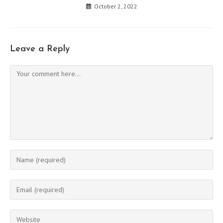
October 2, 2022
Leave a Reply
Comment
Enter
your
name
Enter
or
your
username
email
Enter
to
address