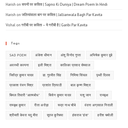
Harish
on
सपनों पर कविता | Sapno Ki Duniya | Dream Poem In Hindi
Harish
on
जलियांवाला बाग पर कविता | Jallianwala Bagh Par Kavita
Vishal
on
गरीबी पर कविता – ये गरीबी है | Garibi Par Kavita
Tags
SAD POEM
अंकेश धीमान
अंशु विनोद गुप्ता
अभिषेक कुमार दूबे
अवस्थी कल्पना
इली मिश्रा
कालिका प्रसाद सेमवाल
जितेंद्र कुमार यादव
डा. गुरमीत सिंह
निमिषा सिंघल
पृथ्वी दिवस
प्रकाश रंजन मिश्र
प्रशांत त्रिपाठी
बाल कृष्ण मिश्रा
बिमल तिवारी "आत्मबोध"
बिसेन कुमार यादव
यशु जान
रामबृक्ष
रामबृक्ष कुमार
रीता अरोड़ा
रूद्र नाथ चौबे
वंदना अग्रवाल निराली
श्रीमती केवरा यदु मीरा
सूरज कुरैचया
हंसराज "हंस"
हरीश चमोली