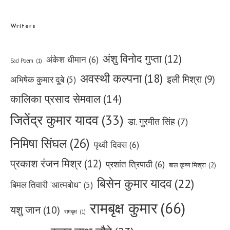
Writers
अंशु विनोद गुप्ता
(12)
अंकेश धीमान
(6)
Sad Poem
(1)
अवस्थी कल्पना
(18)
इली मिश्रा
(9)
अभिषेक कुमार दूबे
(5)
कालिका प्रसाद सेमवाल
(14)
जितेंद्र कुमार यादव
(33)
डा. गुरमीत सिंह
(7)
निमिषा सिंघल
(26)
पृथ्वी दिवस
(6)
प्रकाश रंजन मिश्र
(12)
प्रशांत त्रिपाठी
(6)
बाल कृष्ण मिश्रा
(2)
बिसेन कुमार यादव
(22)
बिमल तिवारी "आत्मबोध"
(5)
रामबृक्ष कुमार
(66)
यशु जान
(10)
रामबृक्ष
(1)