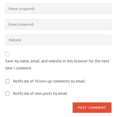
Enter
your
name
Enter
or
your
username
email
Enter
to
address
your
comment
to
website
comment
URL
Save my name, email, and website in this browser for the next
(optional)
time I comment.
Notify me of follow-up comments by email.
Notify me of new posts by email.