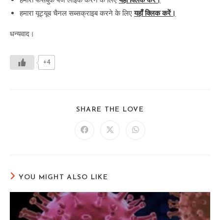
हमारा यूट्यूब चैनल सब्सक्राइब करने के लिए
यहाँ क्लिक करें।
धन्यवाद।
+4
SHARE
SHARE THE LOVE
THIS
CONTENT
Opens
Opens
Opens
in
in
in
a
a
a
new
new
new
window
window
window
YOU MIGHT ALSO LIKE