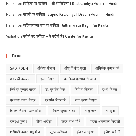
Harish
on
चिड़िया पर कविता – ओ री चिड़िया | Best Chidiya Poem In Hindi
Harish
on
सपनों पर कविता | Sapno Ki Duniya | Dream Poem In Hindi
Harish
on
जलियांवाला बाग पर कविता | Jallianwala Bagh Par Kavita
Vishal
on
गरीबी पर कविता – ये गरीबी है | Garibi Par Kavita
Tags
SAD POEM
अंकेश धीमान
अंशु विनोद गुप्ता
अभिषेक कुमार दूबे
अवस्थी कल्पना
इली मिश्रा
कालिका प्रसाद सेमवाल
जितेंद्र कुमार यादव
डा. गुरमीत सिंह
निमिषा सिंघल
पृथ्वी दिवस
प्रकाश रंजन मिश्र
प्रशांत त्रिपाठी
बाल कृष्ण मिश्रा
बिमल तिवारी "आत्मबोध"
बिसेन कुमार यादव
यशु जान
रामबृक्ष
रामबृक्ष कुमार
रीता अरोड़ा
रूद्र नाथ चौबे
वंदना अग्रवाल निराली
श्रीमती केवरा यदु मीरा
सूरज कुरैचया
हंसराज "हंस"
हरीश चमोली