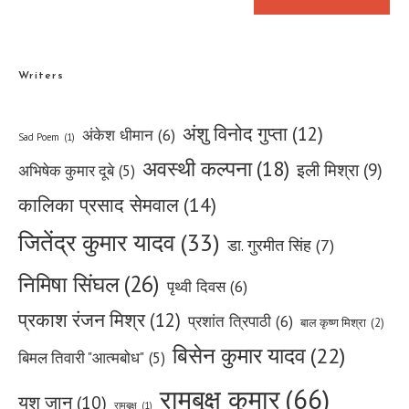
Writers
अंशु विनोद गुप्ता
(12)
अंकेश धीमान
(6)
Sad Poem
(1)
अवस्थी कल्पना
(18)
इली मिश्रा
(9)
अभिषेक कुमार दूबे
(5)
कालिका प्रसाद सेमवाल
(14)
जितेंद्र कुमार यादव
(33)
डा. गुरमीत सिंह
(7)
निमिषा सिंघल
(26)
पृथ्वी दिवस
(6)
प्रकाश रंजन मिश्र
(12)
प्रशांत त्रिपाठी
(6)
बाल कृष्ण मिश्रा
(2)
बिसेन कुमार यादव
(22)
बिमल तिवारी "आत्मबोध"
(5)
रामबृक्ष कुमार
(66)
यशु जान
(10)
रामबृक्ष
(1)