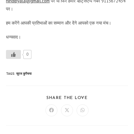
hindipyala@gmail.com
पर या फिर हमारे व्हाट्सएप्प नंबर 9115672434
पर।
हम करेंगे आपकी प्रतिभाओं का सम्मान और देंगे आपको एक नया मंच।
धन्यवाद।
0
TAGS
:
सूरज कुरैचया
SHARE
SHARE THE LOVE
THIS
CONTENT
Opens
Opens
Opens
in
in
in
a
a
a
new
new
new
window
window
window