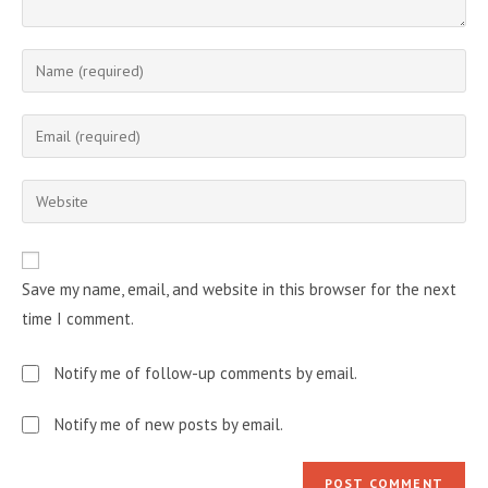
Enter
your
name
Enter
or
your
username
email
Enter
to
address
your
comment
to
website
comment
URL
Save my name, email, and website in this browser for the next
(optional)
time I comment.
Notify me of follow-up comments by email.
Notify me of new posts by email.