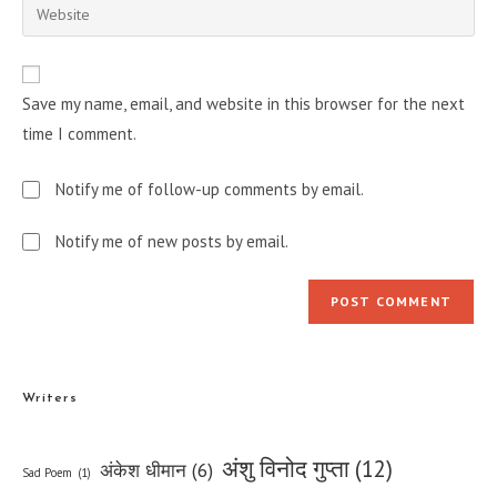
Enter
to
address
your
comment
to
website
comment
URL
Save my name, email, and website in this browser for the next
(optional)
time I comment.
Notify me of follow-up comments by email.
Notify me of new posts by email.
Writers
अंशु विनोद गुप्ता
(12)
अंकेश धीमान
(6)
Sad Poem
(1)