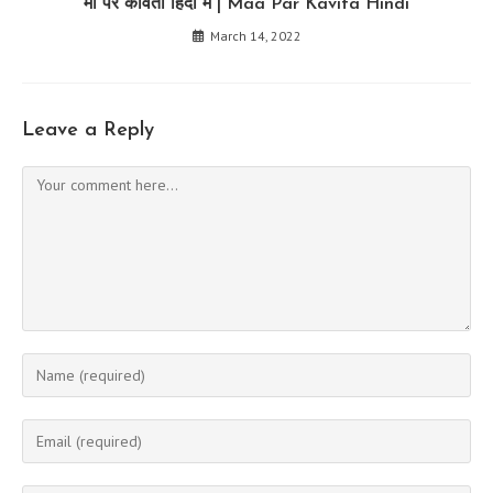
माँ पर कविता हिंदी में | Maa Par Kavita Hindi
March 14, 2022
Leave a Reply
Comment
Enter
your
name
Enter
or
your
username
email