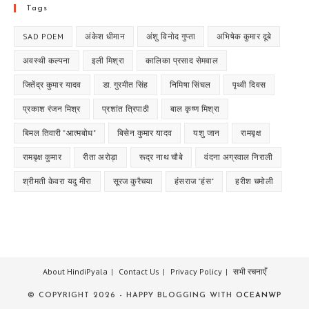
Tags
SAD POEM
अंकेश धीमान
अंशु विनोद गुप्ता
अभिषेक कुमार दूबे
अवस्थी कल्पना
इली मिश्रा
कालिका प्रसाद सेमवाल
जितेंद्र कुमार यादव
डा. गुरमीत सिंह
निमिषा सिंघल
पृथ्वी दिवस
प्रकाश रंजन मिश्र
प्रशांत त्रिपाठी
बाल कृष्ण मिश्रा
बिमल तिवारी "आत्मबोध"
बिसेन कुमार यादव
यशु जान
रामबृक्ष
रामबृक्ष कुमार
रीता अरोड़ा
रूद्र नाथ चौबे
वंदना अग्रवाल निराली
श्रीमती केवरा यदु मीरा
सूरज कुरैचया
हंसराज "हंस"
हरीश चमोली
About HindiPyala
Contact Us
Privacy Policy
सभी रचनाएँ
© COPYRIGHT 2026 - HAPPY BLOGGING WITH
OCEANWP