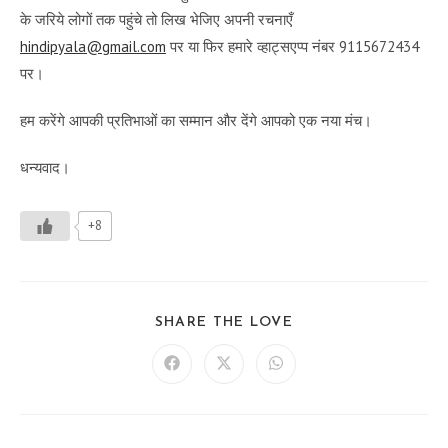
के जरिये लोगों तक पहुंचे तो लिख भेजिए अपनी रचनाएँ
hindipyala@gmail.com
पर या फिर हमारे व्हाट्सएप्प नंबर 9115672434
पर।
हम करेंगे आपकी प्रतिभाओं का सम्मान और देंगे आपको एक नया मंच।
धन्यवाद।
+8
SHARE
SHARE THE LOVE
THIS
CONTENT
Opens
Opens
Opens
in
in
in
a
a
a
new
new
new
window
window
window