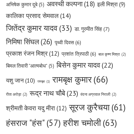
अवस्थी कल्पना
(18)
इली मिश्रा
(9)
अभिषेक कुमार दूबे
(5)
कालिका प्रसाद सेमवाल
(14)
जितेंद्र कुमार यादव
(33)
डा. गुरमीत सिंह
(7)
निमिषा सिंघल
(26)
पृथ्वी दिवस
(6)
प्रकाश रंजन मिश्र
(12)
प्रशांत त्रिपाठी
(6)
बाल कृष्ण मिश्रा
(2)
बिसेन कुमार यादव
(22)
बिमल तिवारी "आत्मबोध"
(5)
रामबृक्ष कुमार
(66)
यशु जान
(10)
रामबृक्ष
(1)
रूद्र नाथ चौबे
(23)
रीता अरोड़ा
(2)
वंदना अग्रवाल निराली
(2)
सूरज कुरैचया
(61)
श्रीमती केवरा यदु मीरा
(12)
हरीश चमोली
(63)
हंसराज "हंस"
(57)