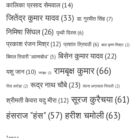
कालिका प्रसाद सेमवाल
(14)
जितेंद्र कुमार यादव
(33)
डा. गुरमीत सिंह
(7)
निमिषा सिंघल
(26)
पृथ्वी दिवस
(6)
प्रकाश रंजन मिश्र
(12)
प्रशांत त्रिपाठी
(6)
बाल कृष्ण मिश्रा
(2)
बिसेन कुमार यादव
(22)
बिमल तिवारी "आत्मबोध"
(5)
रामबृक्ष कुमार
(66)
यशु जान
(10)
रामबृक्ष
(1)
रूद्र नाथ चौबे
(23)
रीता अरोड़ा
(2)
वंदना अग्रवाल निराली
(2)
सूरज कुरैचया
(61)
श्रीमती केवरा यदु मीरा
(12)
हरीश चमोली
(63)
हंसराज "हंस"
(57)
Topics