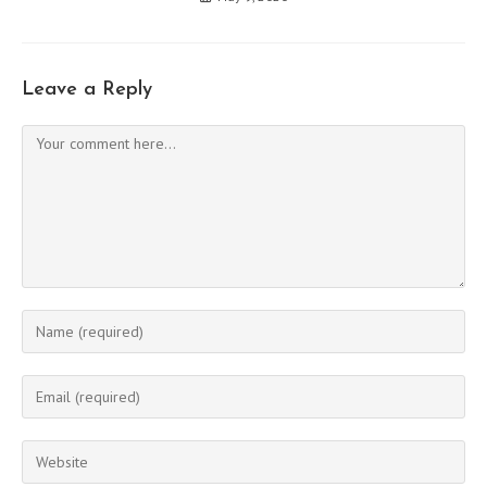
Leave a Reply
Comment
Enter
your
name
Enter
or
your
username
email
Enter
to
address
your
comment