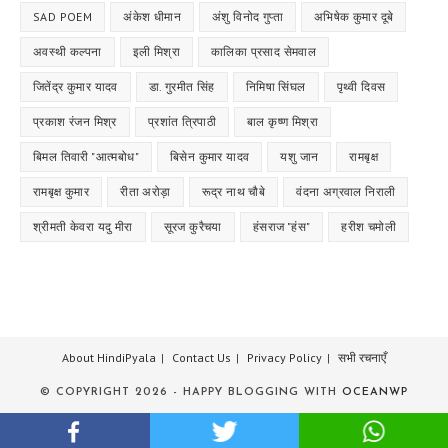
SAD POEM
अंकेश धीमान
अंशु विनोद गुप्ता
अभिषेक कुमार दूबे
अवस्थी कल्पना
इली मिश्रा
कालिका प्रसाद सेमवाल
जितेंद्र कुमार यादव
डा. गुरमीत सिंह
निमिषा सिंघल
पृथ्वी दिवस
प्रकाश रंजन मिश्र
प्रशांत त्रिपाठी
बाल कृष्ण मिश्रा
बिमल तिवारी "आत्मबोध"
बिसेन कुमार यादव
यशु जान
रामबृक्ष
रामबृक्ष कुमार
रीता अरोड़ा
रूद्र नाथ चौबे
वंदना अग्रवाल निराली
श्रीमती केवरा यदु मीरा
सूरज कुरैचया
हंसराज "हंस"
हरीश चमोली
About HindiPyala
Contact Us
Privacy Policy
सभी रचनाएँ
© COPYRIGHT 2026 - HAPPY BLOGGING WITH
OCEANWP