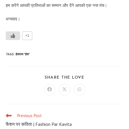
हम करेंगे आपकी प्रतिभाओं का सम्मान और देंगे आपको एक नया मंच।
धन्यवाद।
+1
TAGS
:
हंसराज "हंस"
SHARE
SHARE THE LOVE
THIS
CONTENT
Opens
Opens
Opens
in
in
in
a
a
a
new
new
new
window
window
window
Previous Post
Read
more
फैशन पर कविता | Fashion Par Kavita
articles