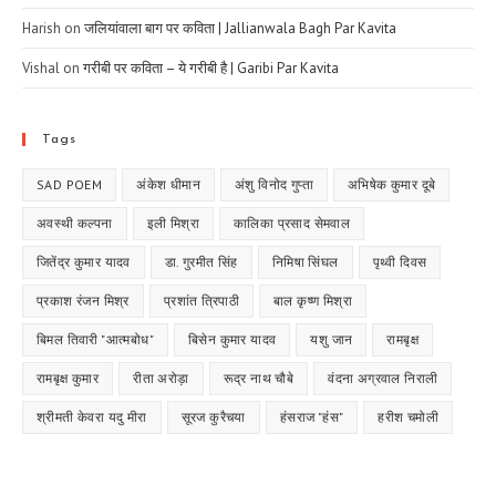
Harish
on
जलियांवाला बाग पर कविता | Jallianwala Bagh Par Kavita
Vishal
on
गरीबी पर कविता – ये गरीबी है | Garibi Par Kavita
Tags
SAD POEM
अंकेश धीमान
अंशु विनोद गुप्ता
अभिषेक कुमार दूबे
अवस्थी कल्पना
इली मिश्रा
कालिका प्रसाद सेमवाल
जितेंद्र कुमार यादव
डा. गुरमीत सिंह
निमिषा सिंघल
पृथ्वी दिवस
प्रकाश रंजन मिश्र
प्रशांत त्रिपाठी
बाल कृष्ण मिश्रा
बिमल तिवारी "आत्मबोध"
बिसेन कुमार यादव
यशु जान
रामबृक्ष
रामबृक्ष कुमार
रीता अरोड़ा
रूद्र नाथ चौबे
वंदना अग्रवाल निराली
श्रीमती केवरा यदु मीरा
सूरज कुरैचया
हंसराज "हंस"
हरीश चमोली