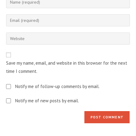
your
name
Enter
or
your
username
email
Enter
to
address
your
comment
to
website
comment
URL
Save my name, email, and website in this browser for the next
(optional)
time I comment.
Notify me of follow-up comments by email.
Notify me of new posts by email.