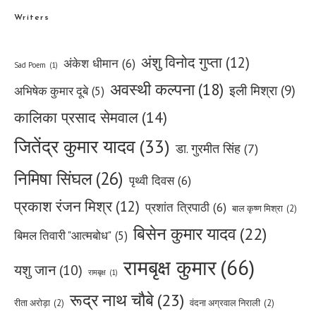
Writers
अंशु विनोद गुप्ता
(12)
अंकेश धीमान
(6)
Sad Poem
(1)
अवस्थी कल्पना
(18)
इली मिश्रा
(9)
अभिषेक कुमार दूबे
(5)
कालिका प्रसाद सेमवाल
(14)
जितेंद्र कुमार यादव
(33)
डा. गुरमीत सिंह
(7)
निमिषा सिंघल
(26)
पृथ्वी दिवस
(6)
प्रकाश रंजन मिश्र
(12)
प्रशांत त्रिपाठी
(6)
बाल कृष्ण मिश्रा
(2)
बिसेन कुमार यादव
(22)
बिमल तिवारी "आत्मबोध"
(5)
रामबृक्ष कुमार
(66)
यशु जान
(10)
रामबृक्ष
(1)
रूद्र नाथ चौबे
(23)
रीता अरोड़ा
(2)
वंदना अग्रवाल निराली
(2)