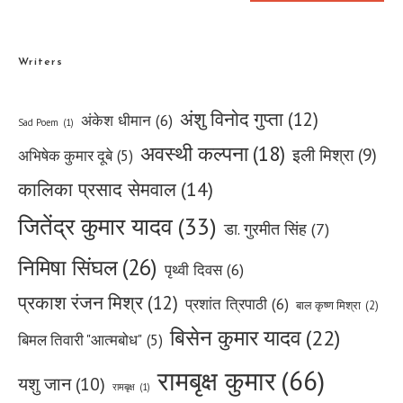
Writers
अंशु विनोद गुप्ता
(12)
अंकेश धीमान
(6)
Sad Poem
(1)
अवस्थी कल्पना
(18)
इली मिश्रा
(9)
अभिषेक कुमार दूबे
(5)
कालिका प्रसाद सेमवाल
(14)
जितेंद्र कुमार यादव
(33)
डा. गुरमीत सिंह
(7)
निमिषा सिंघल
(26)
पृथ्वी दिवस
(6)
प्रकाश रंजन मिश्र
(12)
प्रशांत त्रिपाठी
(6)
बाल कृष्ण मिश्रा
(2)
बिसेन कुमार यादव
(22)
बिमल तिवारी "आत्मबोध"
(5)
रामबृक्ष कुमार
(66)
यशु जान
(10)
रामबृक्ष
(1)