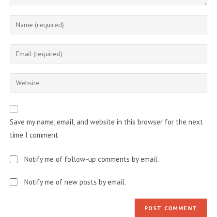
Enter
your
name
Enter
or
your
username
email
Enter
to
address
your
comment
to
website
comment
URL
Save my name, email, and website in this browser for the next
(optional)
time I comment.
Notify me of follow-up comments by email.
Notify me of new posts by email.