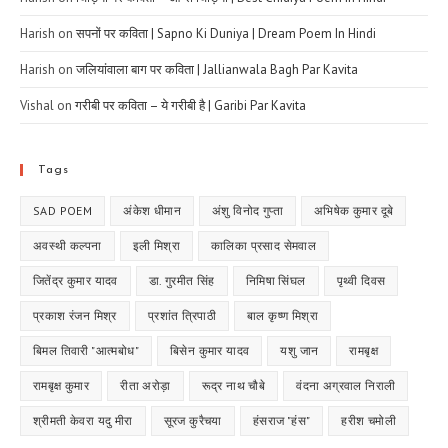
Harish
on
सपनों पर कविता | Sapno Ki Duniya | Dream Poem In Hindi
Harish
on
जलियांवाला बाग पर कविता | Jallianwala Bagh Par Kavita
Vishal
on
गरीबी पर कविता – ये गरीबी है | Garibi Par Kavita
Tags
SAD POEM
अंकेश धीमान
अंशु विनोद गुप्ता
अभिषेक कुमार दूबे
अवस्थी कल्पना
इली मिश्रा
कालिका प्रसाद सेमवाल
जितेंद्र कुमार यादव
डा. गुरमीत सिंह
निमिषा सिंघल
पृथ्वी दिवस
प्रकाश रंजन मिश्र
प्रशांत त्रिपाठी
बाल कृष्ण मिश्रा
बिमल तिवारी "आत्मबोध"
बिसेन कुमार यादव
यशु जान
रामबृक्ष
रामबृक्ष कुमार
रीता अरोड़ा
रूद्र नाथ चौबे
वंदना अग्रवाल निराली
श्रीमती केवरा यदु मीरा
सूरज कुरैचया
हंसराज "हंस"
हरीश चमोली