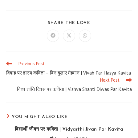
SHARE
SHARE THE LOVE
THIS
CONTENT
Opens
Opens
Opens
in
in
in
a
a
a
new
new
new
window
window
window
Previous Post
Read
more
विवाह पर हास्य कविता – बिन बुलाए मेहमान | Vivah Par Hasya Kavita
articles
Next Post
विश्व शांति दिवस पर कविता | Vishva Shanti Diwas Par Kavita
YOU MIGHT ALSO LIKE
विद्यार्थी जीवन पर कविता | Vidyarthi Jivan Par Kavita