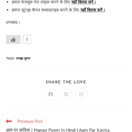
हमारा फेसबुक पेज लाइक करने के लिए
यहाँ क्लिक करें।
हमारा यूट्यूब चैनल सब्सक्राइब करने के लिए
यहाँ क्लिक करें।
धन्यवाद।
0
TAGS
:
रामबृक्ष कुमार
SHARE
SHARE THE LOVE
THIS
CONTENT
Opens
Opens
Opens
in
in
in
a
a
a
new
new
new
window
window
window
Previous Post
Read
more
आम पर कविता | Mango Poem In Hindi | Aam Par Kavita