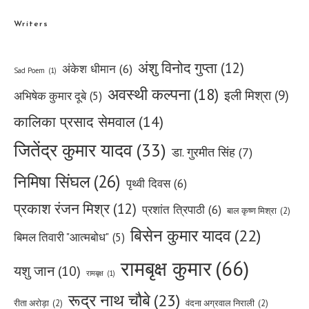
Writers
अंशु विनोद गुप्ता
(12)
अंकेश धीमान
(6)
Sad Poem
(1)
अवस्थी कल्पना
(18)
इली मिश्रा
(9)
अभिषेक कुमार दूबे
(5)
कालिका प्रसाद सेमवाल
(14)
जितेंद्र कुमार यादव
(33)
डा. गुरमीत सिंह
(7)
निमिषा सिंघल
(26)
पृथ्वी दिवस
(6)
प्रकाश रंजन मिश्र
(12)
प्रशांत त्रिपाठी
(6)
बाल कृष्ण मिश्रा
(2)
बिसेन कुमार यादव
(22)
बिमल तिवारी "आत्मबोध"
(5)
रामबृक्ष कुमार
(66)
यशु जान
(10)
रामबृक्ष
(1)
रूद्र नाथ चौबे
(23)
रीता अरोड़ा
(2)
वंदना अग्रवाल निराली
(2)