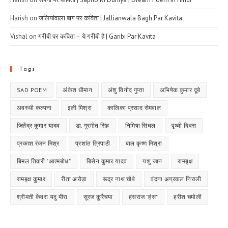
Harish
on
जलियांवाला बाग पर कविता | Jallianwala Bagh Par Kavita
Vishal
on
गरीबी पर कविता – ये गरीबी है | Garibi Par Kavita
Tags
SAD POEM
अंकेश धीमान
अंशु विनोद गुप्ता
अभिषेक कुमार दूबे
अवस्थी कल्पना
इली मिश्रा
कालिका प्रसाद सेमवाल
जितेंद्र कुमार यादव
डा. गुरमीत सिंह
निमिषा सिंघल
पृथ्वी दिवस
प्रकाश रंजन मिश्र
प्रशांत त्रिपाठी
बाल कृष्ण मिश्रा
बिमल तिवारी "आत्मबोध"
बिसेन कुमार यादव
यशु जान
रामबृक्ष
रामबृक्ष कुमार
रीता अरोड़ा
रूद्र नाथ चौबे
वंदना अग्रवाल निराली
श्रीमती केवरा यदु मीरा
सूरज कुरैचया
हंसराज "हंस"
हरीश चमोली