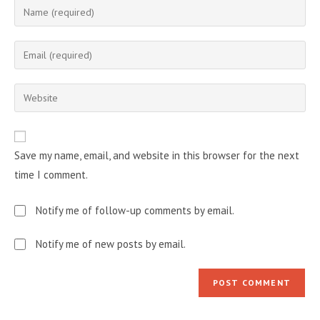
Enter
your
name
Enter
or
your
username
email
Enter
to
address
your
comment
to
website
comment
URL
Save my name, email, and website in this browser for the next
(optional)
time I comment.
Notify me of follow-up comments by email.
Notify me of new posts by email.