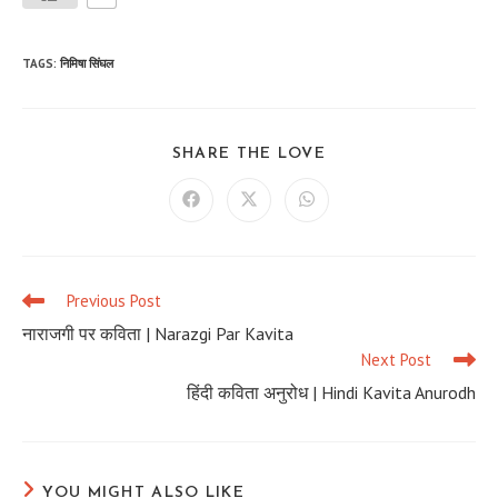
TAGS
:
निमिषा सिंघल
SHARE
SHARE THE LOVE
THIS
CONTENT
Opens
Opens
Opens
in
in
in
a
a
a
new
new
new
window
window
window
Previous Post
Read
more
नाराजगी पर कविता | Narazgi Par Kavita
articles
Next Post
हिंदी कविता अनुरोध | Hindi Kavita Anurodh
YOU MIGHT ALSO LIKE