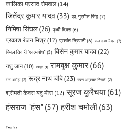
कालिका प्रसाद सेमवाल
(14)
जितेंद्र कुमार यादव
(33)
डा. गुरमीत सिंह
(7)
निमिषा सिंघल
(26)
पृथ्वी दिवस
(6)
प्रकाश रंजन मिश्र
(12)
प्रशांत त्रिपाठी
(6)
बाल कृष्ण मिश्रा
(2)
बिसेन कुमार यादव
(22)
बिमल तिवारी "आत्मबोध"
(5)
रामबृक्ष कुमार
(66)
यशु जान
(10)
रामबृक्ष
(1)
रूद्र नाथ चौबे
(23)
रीता अरोड़ा
(2)
वंदना अग्रवाल निराली
(2)
सूरज कुरैचया
(61)
श्रीमती केवरा यदु मीरा
(12)
हरीश चमोली
(63)
हंसराज "हंस"
(57)
Topics