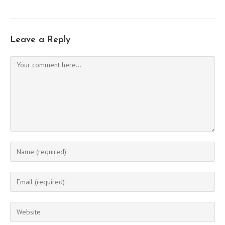
Leave a Reply
Comment
Enter
your
name
Enter
or
your
username
email
Enter
to
address
your
comment