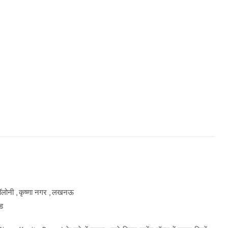
ॉलोनी , कृष्णा नगर , लखनऊ
एड