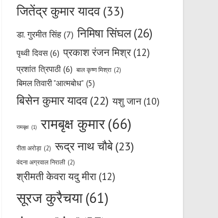
जितेंद्र कुमार यादव
(33)
निमिषा सिंघल
(26)
डा. गुरमीत सिंह
(7)
प्रकाश रंजन मिश्र
(12)
पृथ्वी दिवस
(6)
प्रशांत त्रिपाठी
(6)
बाल कृष्ण मिश्रा
(2)
बिमल तिवारी "आत्मबोध"
(5)
बिसेन कुमार यादव
(22)
यशु जान
(10)
रामबृक्ष कुमार
(66)
रामबृक्ष
(1)
रूद्र नाथ चौबे
(23)
रीता अरोड़ा
(2)
वंदना अग्रवाल निराली
(2)
श्रीमती केवरा यदु मीरा
(12)
सूरज कुरैचया
(61)