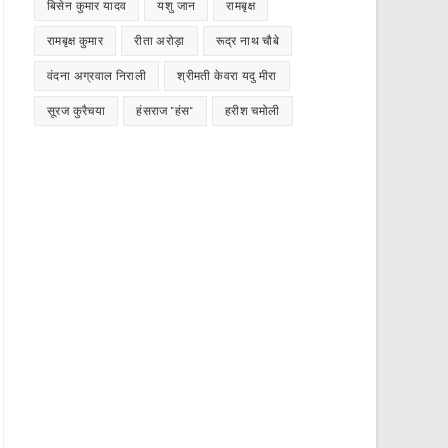
बिसेन कुमार यादव
यशु जान
रामबृक्ष
रामबृक्ष कुमार
रीता अरोड़ा
रूद्र नाथ चौबे
वंदना अग्रवाल निराली
श्रीमती केवरा यदु मीरा
सूरज कुरैचया
हंसराज "हंस"
हरीश चमोली