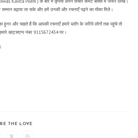
 Diwas Kavita Poem ) के बारे में कृपया अपने विचार कमेंट बॉक्स में जरूर लिखें।
म्मान बढ़ाया जा सके और हमें उनकी और रचनाएँ पढ़ने का मौका मिले।
 हुनर और चाहते हैं कि आपकी रचनाएँ हमारे ब्लॉग के जरिये लोगों तक पहुंचे तो
हमारे व्हाट्सएप्प नंबर 9115672434 पर।
च।
SHARE
RE THE LOVE
THIS
CONTENT