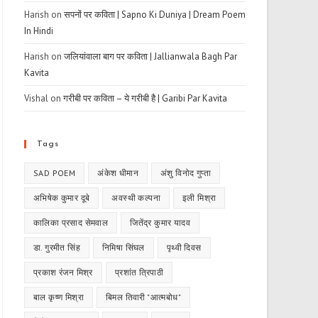
Harish
on
सपनों पर कविता | Sapno Ki Duniya | Dream Poem
In Hindi
Harish
on
जलियांवाला बाग पर कविता | Jallianwala Bagh Par
Kavita
Vishal
on
गरीबी पर कविता – ये गरीबी है | Garibi Par Kavita
Tags
SAD POEM
अंकेश धीमान
अंशु विनोद गुप्ता
अभिषेक कुमार दूबे
अवस्थी कल्पना
इली मिश्रा
कालिका प्रसाद सेमवाल
जितेंद्र कुमार यादव
डा. गुरमीत सिंह
निमिषा सिंघल
पृथ्वी दिवस
प्रकाश रंजन मिश्र
प्रशांत त्रिपाठी
बाल कृष्ण मिश्रा
बिमल तिवारी "आत्मबोध"